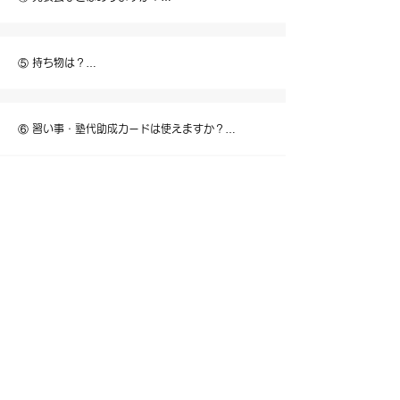
いきます。
みんなで楽しくレッスンしながら、友達づくりやコ
ミュニケーションの場にもなっています。
年に1〜3回、発表会やイベント出演の機会がありま
す。

ステージで踊る体験は、お子さまの自信や成長につ
⑤ 持ち物は？

ながります（※参加は自由です）。

また、スタジオ生限定のダンスバトルイベントもあ
動きやすい服装（Tシャツやスウェット）、室内履
り、外部大会に出る前の練習の場としても活用でき
きのスニーカー、飲み物をご用意ください。

ます。
更衣スペースもございますので、お着替えも可能で
⑥ 習い事・塾代助成カードは使えますか？

す。
はい、ご利用いただけます。

大阪市在住の小学5年生～中学3年生を対象に、月額
1万円まで補助が受けられる制度です。

⑦ 体験の申し込み方法は？

申請方法や詳細はスタッフまでお気軽にお問い合わ
せください。
体験レッスンのご予約は「Attractive.K Dance 
Studio」のWEBサイトから受け付けています。

【お申し込み手順】：

インストラクター
スタジオWEBサイトの「体験レッスン申込みペー
ジ」へアクセス

必要事項を入力し、「希望レッスンの曜日」を木曜
日に設定
