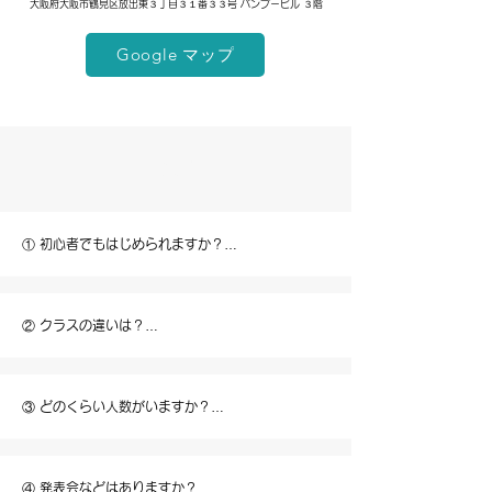
大阪府大阪市鶴見区放出東３丁目３１番３３号 バンブービル ３階
Google マップ
Q＆A
① 初心者でもはじめられますか？

はい、大丈夫です。どちらのクラスも初心者の方が
安心して始められる内容になっています。

初めてのお子さまでも、リズムやステップから楽し
② クラスの違いは？

く学べます。
【キッズLOCKクラス】（小1～小3対象）

【ジュニアLOCKクラス】（小4～中学生・高校生
対象）

③ どのくらい人数がいますか？

年齢に応じてクラス分けしています。どちらも初心
現在、キッズLOCKクラスに約5名、ジュニア
者から参加可能です。

LOCKクラスに約10名のお子さまが在籍していま
体力や理解度に合わせて、無理のない内容で進めて
す。

④ 発表会などはありますか？
